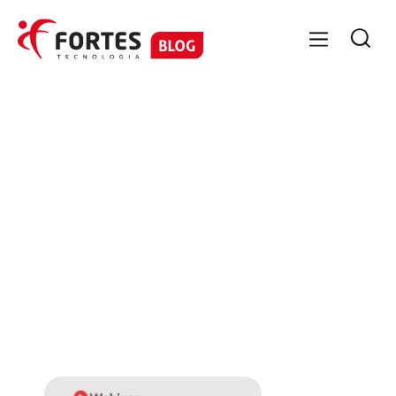

No items found.
No items
found.