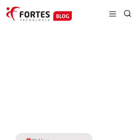

No items found.
No items
found.