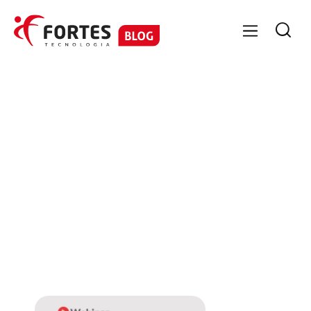

No items found.
No items
found.