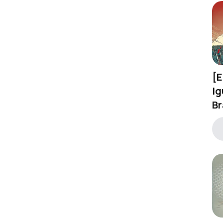
[E
Ig
Nova retenção de IR na
Br
EFD-Reinf 2026: adequação
no Fortes Fiscal