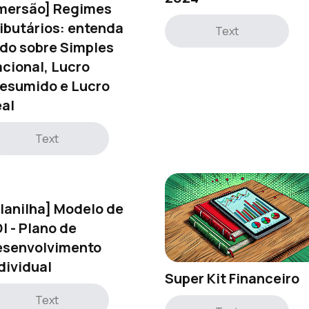
mersão] Regimes
ibutários: entenda
Text
do sobre Simples
cional, Lucro
esumido e Lucro
al
Text
lanilha] Modelo de
I - Plano de
esenvolvimento
dividual
Super Kit Financeiro
Text