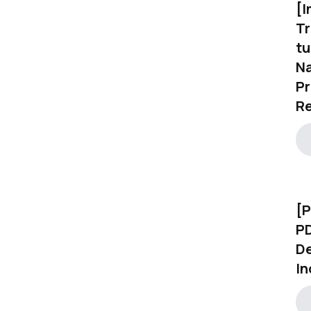
[I
Lucro Presumido 2026:
Tr
majoração, limites e
tu
impactos da LC 224
Na
Pr
Re
[P
PD
D
In