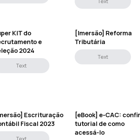
Text
per KIT do
[Imersão] Reforma
ecrutamento e
Tributária
eleção 2024
Text
Text
mersão] Escrituração
[eBook] e-CAC: confi
ntábil Fiscal 2023
tutorial de como
acessá-lo
Text