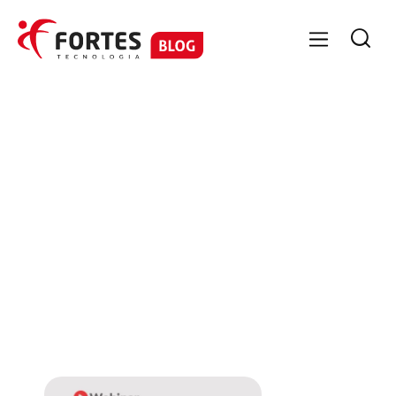

No items found.
No items
found.