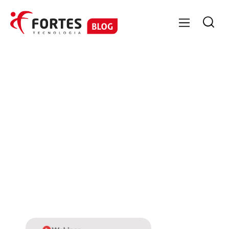

No items found.
No items
found.